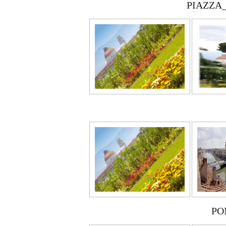
PIAZZA
PO