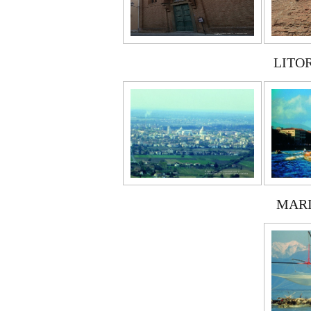
LITO
MARI